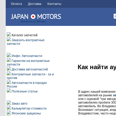
Оплата
Доставка
Контакты
Запчасти из Японии
Заказ автозапчастей
Каталог запчстей
Заказать контрактные
запчасти
Информация
Инфо: Автозапчасти
Гарантии на контрактные
запчасти
Как найти а
Доставка автозапчастей
Контрактные запчасти - за и
против
Автозапчасти в городах
России
Полезные статьи
В адрес нашей компании 
автомобилей на рынке
з
Автоаукционы
или с оценкой "три звезд
автомобилях пробеги 300 
Заказ авто
автомобиль. Во Владивост
Калькулятор стоимости
Возникает ситуация, когд
Японские аукционы
Владивостоке, часто нед