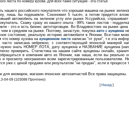
ого листа по номеру кузова. Для всех таких ситуаций - эта статья.
ь нашего российского покупателя что хорошая машина на рынке зелено
ену, лишь бы подешевле. Сэкономил 5 тысяч, а потом придется влож
ивший автомобиль на зеленом углу или рынке Уссурийска, спрашивает
окупатель. Скажу сразу из нашего опыта - 99% таких листов - подделк
ле - это и есть бизнес автоторговцев. Во Владивостоке на рынке цена
 чем в среднем на рынке. Поэтому, зачастую, покупка
не
авто с аукциона
ьное состояние, реальную историю автомобиля в Японии. Все-таки можн
м что номер кузова на
написан "от руки", т.е эта инфо
аукционном листе
, часто записана небрежно, с соответствующей японской манерой на
о нужно знать НОМЕР ЛОТА, дату аукциона и НАЗВАНИЕ аукциона (нап
егко проверить. Статистика на нашем сайте аукционы онлайн, хранит
бращаться в компании авто из Японии, как наша, если вы реально х
 и просмотр неограничен всем зарегистрированным пользователям. Н
я уже с ценой продажи или результатом "не продан", если в процессе 
ти для иномарок, магазин японских автозапчастей Все права защищены.
13-04-09 (103088 Прочтено)
[
Назад
]