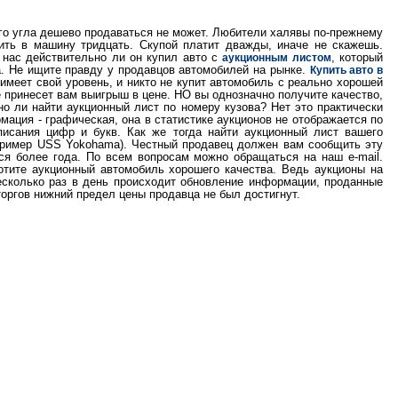
го угла дешево продаваться не может. Любители халявы по-прежнему
ить в машину тридцать. Скупой платит дважды, иначе не скажешь.
 нас действительно ли он купил авто с
, который
аукционным листом
а. Не ищите правду у продавцов автомобилей на рынке.
Купить авто в
 имеет свой уровень, и никто не купит автомобиль с реально хорошей
 принесет вам выигрыш в цене. НО вы однозначно получите качество,
о ли найти аукционный лист по номеру кузова? Нет это практически
рмация - графическая, она в статистике аукционов не отображается по
писания цифр и букв. Как же тогда найти аукционный лист вашего
ример USS Yokohama). Честный продавец должен вам сообщить эту
ся более года. По всем вопросам можно обращаться на наш e-mail.
отите аукционный автомобиль хорошего качества. Ведь аукционы на
есколько раз в день происходит обновление информации, проданные
торгов нижний предел цены продавца не был достигнут.