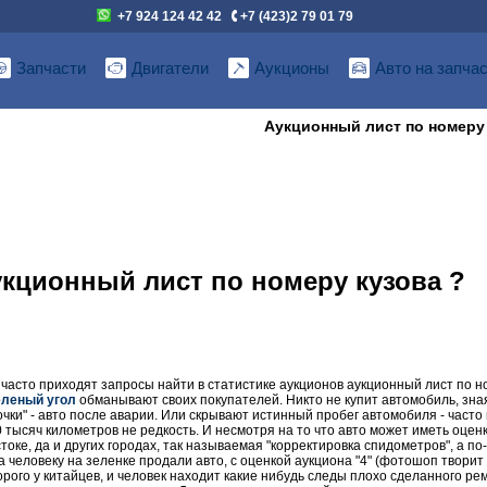
+7 924 124 42 42
+7 (423)2 79 01 79
Запчасти
Двигатели
Аукционы
Авто на запча
Аукционный лист по номеру
укционный лист по номеру кузова ?
часто приходят запросы найти в статистике аукционов аукционный лист по но
еленый угол
обманывают своих покупателей. Никто не купит автомобиль, зная
очки" - авто после аварии. Или скрывают истинный пробег автомобиля - част
тысяч километров не редкость. И несмотря на то что авто может иметь оценку 
оке, да и других городах, так называемая "корректировка спидометров", а по-
а человеку на зеленке продали авто, с оценкой аукциона "4" (фотошоп творит
орого у китайцев, и человек находит какие нибудь следы плохо сделанного ре