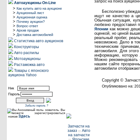
запрос на поиск аукционн
Автоаукционы On-Line
>
Как купить авто на аукционе
Бесполезно убеждат
>
Аукционный лист
ищут не качество а ц
>
Аукционная оценка
Обычная ситуация, куп
>
Почему аукцион?
любезно предоставил п
>
Вопрос-ответ
как можно дешев
Японии
>
Архив продаж
оценкой, но ценой выше
>
Доставка автомобилей
реальный пробег, реал
Статистика авто аукционов
невозможно. Дело в то
техническим причинам
Конструкторы
автомобиля. Для этог
Авто распилы
информацию, которую л
Мотоаукционы
Можно рекомендовать о
нашем сайте прозрачны
Растаможка авто
автомобили отображаютс
Товары с японского
аукциона Yahoo
Copyright © Запчас
Посетители
Опубликовано на: 20
Ник
Пароль
Забыли пароль ?
Вы Анонимный поль- зователь. Вы
можете зарегистрироваться
Здесь
нажав
Запчасти на
заказ
Авто
:::
на запчасти
Японские
:::