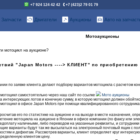
+7 924 124 42 42
+7 (423)2 79 01 79
Запчасти
Двигатели
Аукционы
Авто на запчаст
Мотоаукционы
ти мотоцикл на аукционе?
твий "Japan Motors ----> КЛИЕНТ" по приобретению 
нии по заявке клиента делают подборку вариантов мотоцикла с расчетом ко
 мотоцикл самостоятельно через наш сайт по ссылке
Мото аукционы
а интересующих лотов и конечную сумму, в которую мотоцикл должен обойтись
 мотоцикл в офисе Japan Motors при помощи квалифицированного сотрудник
росчитав его по статистике на аукционе и на выходе в месте назначения, оп
етение мотоцикла на аукционе в Японии в офисе компании (по факсу или эле
редоплату наличными, либо переводом на указанные реквизиты, и сотрудник
щие варианты будут так же высылаться на электронный почтовый ящик с по
остям и дефектам. Рассмотрев варианты, клиент определяет круг интересующ
пределенную клиентом цену.