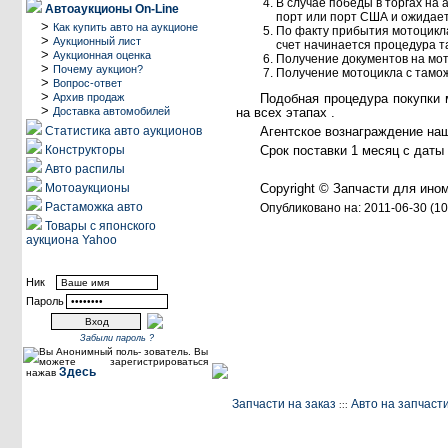
В случае победы в торгах на
Автоаукционы On-Line
порт или порт США и ожидает
>
Как купить авто на аукционе
По факту прибытия мотоцикл
>
Аукционный лист
счет начинается процедура т
>
Аукционная оценка
Получение документов на мот
>
Почему аукцион?
Получение мотоцикла с таможе
>
Вопрос-ответ
>
Подобная процедура покупки 
Архив продаж
>
на всех этапах .
Доставка автомобилей
Агентское вознаграждение наш
Статистика авто аукционов
Срок поставки 1 месяц с даты
Конструкторы
Авто распилы
Copyright © Запчасти для ино
Мотоаукционы
Растаможка авто
Опубликовано на: 2011-06-30 (1
Товары с японского
аукциона Yahoo
Посетители
Ник
Пароль
Забыли пароль ?
Вы Анонимный поль- зователь. Вы
можете зарегистрироваться
Здесь
нажав
Запчасти на заказ
Авто на запчаст
:::