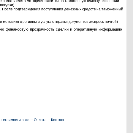
ле оплаты счета мотоцикл ставится на таможенную очистку в японский
покупки)
в. После подтверждения поступления денежных средств на таможенный
 мотоцикл в регионы и услуга отправки документов экспресс почтой)
лную финансовую прозрачность сделки и оперативную информацию
т стоимости авто
Оплата
Контакт
:::
:::