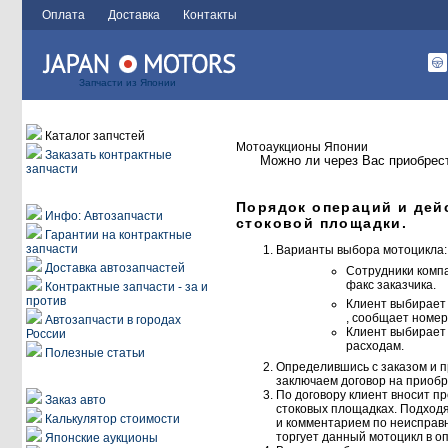
Оплата
Доставка
Контакты
Запчасти из Японии
Заказ автозапчастей
Каталог запчстей
Мотоаукционы Японии
Заказать контрактные
Можно ли через Вас приобрес
запчасти
Информация
Порядок операций и дейс
Инфо: Автозапчасти
стоковой площадки.
Гарантии на контрактные
запчасти
Варианты выбора мотоцикла:
Доставка автозапчастей
Сотрудники компа
факс заказчика.
Контрактные запчасти - за и
против
Клиент выбирает
, сообщает номер
Автозапчасти в городах
Клиент выбирает
России
расходам.
Полезные статьи
Определившись с заказом и п
Автоаукционы
заключаем договор на приобр
По договору клиент вносит п
Заказ авто
стоковых площадках. Подходя
Калькулятор стоимости
и комментарием по неисправн
торгует данный мотоцикл в о
Японские аукционы