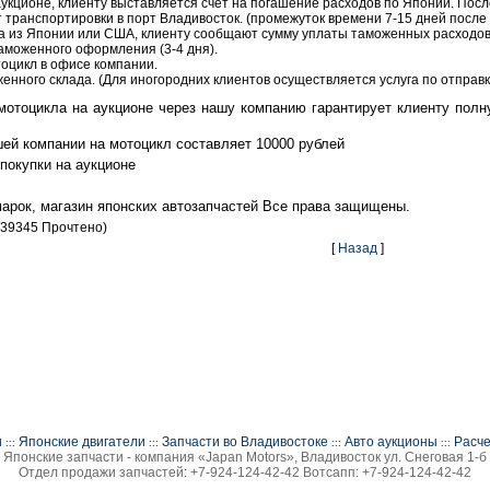
 аукционе, клиенту выставляется счет на погашение расходов по Японии. Пос
 транспортировки в порт Владивосток. (промежуток времени 7-15 дней после 
а из Японии или США, клиенту сообщают сумму уплаты таможенных расходо
аможенного оформления (3-4 дня).
оцикл в офисе компании.
нного склада. (Для иногородних клиентов осуществляется услуга по отправке
мотоцикла на аукционе через нашу компанию гарантирует клиенту по
ей компании на мотоцикл составляет 10000 рублей
 покупки на аукционе
марок, магазин японских автозапчастей Все права защищены.
039345 Прочтено)
[
Назад
]
и
Японские двигатели
Запчасти во Владивостоке
Авто аукционы
Расче
:::
:::
:::
:::
Японские запчасти - компания «Japan Motors», Владивосток ул. Снеговая 1-б
Отдел продажи запчастей: +7-924-124-42-42 Вотсапп: +7-924-124-42-42