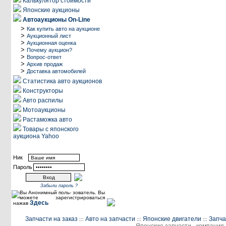
Калькулятор стоимости
Японские аукционы
Автоаукционы On-Line
>
Как купить авто на аукционе
>
Аукционный лист
>
Аукционная оценка
>
Почему аукцион?
>
Вопрос-ответ
>
Архив продаж
>
Доставка автомобилей
Статистика авто аукционов
Конструкторы
Авто распилы
Мотоаукционы
Растаможка авто
Товары с японского
аукциона Yahoo
Посетители
Ник
Пароль
Забыли пароль ?
Вы Анонимный поль- зователь. Вы
можете зарегистрироваться
Здесь
нажав
Запчасти на заказ
Авто на запчасти
Японские двигатели
Запча
:::
:::
:::