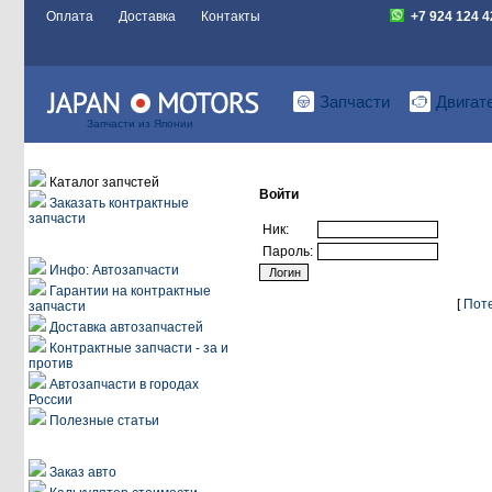
Оплата
Доставка
Контакты
+7 924 124 
Запчасти
Двигат
Запчасти из Японии
Заказ автозапчастей
Каталог запчстей
Войти
Заказать контрактные
запчасти
Ник:
Информация
Пароль:
Инфо: Автозапчасти
Гарантии на контрактные
[
Пот
запчасти
Доставка автозапчастей
Контрактные запчасти - за и
против
Автозапчасти в городах
России
Полезные статьи
Автоаукционы
Заказ авто