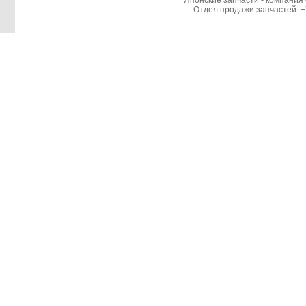
Японские запчасти - компания 
Отдел продажи запчастей: +