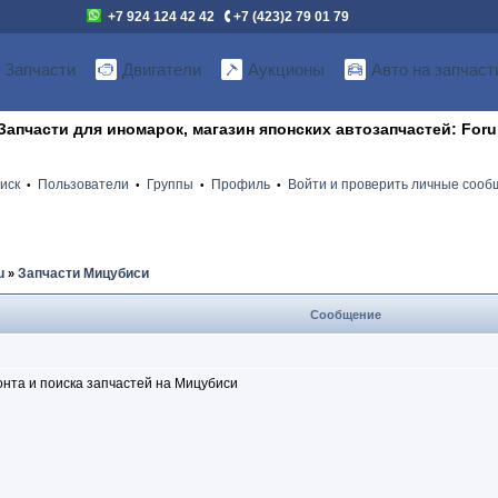
+7 924 124 42 42
+7 (423)2 79 01 79
Запчасти
Двигатели
Аукционы
Авто на запчаст
Запчасти для иномарок, магазин японских автозапчастей: For
иск
Пользователи
Группы
Профиль
Войти и проверить личные соо
•
•
•
•
u
Запчасти Мицубиси
»
Сообщение
нта и поиска запчастей на Мицубиси