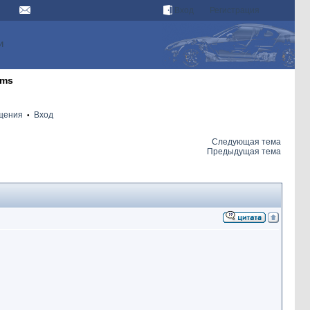
Вход
Регистрация
и
ums
бщения
Вход
•
Следующая тема
Предыдущая тема