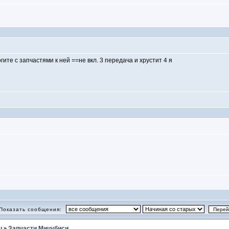
гите с запчастями к ней ==не вкл. 3 передача и хрустит 4 я
Показать сообщения:
u
Запчасти Мицубиси
»