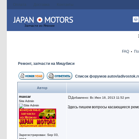
Оплата
Доставка
Контакты
Запчасти из Японии
FAQ
По
•
Ремонт, запчасти на Мицубиси
Список форумов autovladivostok.r
Автор
maxcar
Добавлено: Вс Июн 16, 2013 11:52 pm
Site Admin
Здесь пишем вопросы касающиеся ремо
Зарегистрирован: Sep 03,