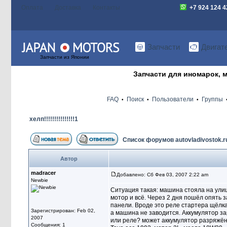
Оплата
Доставка
Контакты
+7 924 124 
Запчасти
Двигат
Запчасти из Японии
Запчасти для иномарок, м
FAQ
Поиск
Пользователи
Группы
•
•
•
хелп!!!!!!!!!!!!!!!1
Список форумов autovladivostok.r
Автор
madracer
Добавлено: Сб Фев 03, 2007 2:22 am
Newbie
Ситуация такая: машина стояла на улиц
мотор и всё. Через 2 дня пошёл опять 
панели. Вроде это реле стартера щёлка
Зарегистрирован: Feb 02,
а машина не заводится. Аккумулятор з
2007
или реле? может аккумулятор разряжё
Сообщения: 1